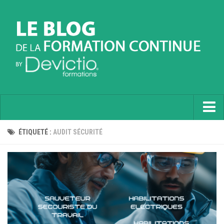
Accueil
ÉTIQUETÉ :
AUDIT SÉCURITÉ
Informatique
Soft Skills
Prévention
Langues
Contactez nous