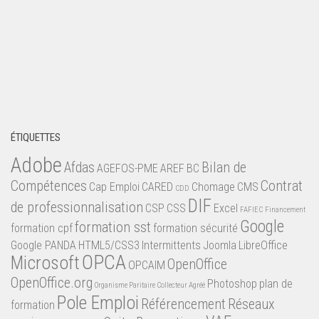
ÉTIQUETTES
Adobe
Afdas
Bilan de
AGEFOS-PME
AREF
BC
Compétences
Contrat
Cap Emploi
CARED
Chomage
CMS
CDD
DIF
de professionnalisation
CSP
CSS
Excel
FAFIEC
Financement
Google
formation sst
formation cpf
formation sécurité
Google PANDA
HTML5/CSS3
Intermittents
Joomla
LibreOffice
OPCA
Microsoft
OpenOffice
OPCAIM
OpenOffice.org
Photoshop
plan de
Organisme Paritaire Collecteur Agréé
Pole Emploi
Référencement
Réseaux
formation