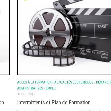
ACCÈS À LA FORMATION
/
ACTUALITÉS ÉCONOMIQUES
/
DÉMARCH
ADMINISTRATIVES
/
EMPLOI
31 OCT, 2013
on
Intermittents et Plan de Formation