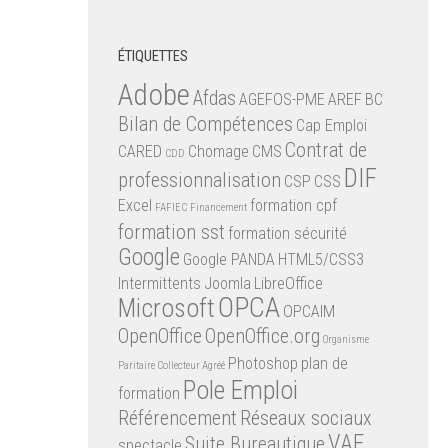
ÉTIQUETTES
Adobe
Afdas
AGEFOS-PME
AREF
BC
Bilan de Compétences
Cap Emploi
Contrat de
CARED
Chomage
CMS
CDD
DIF
professionnalisation
CSP
CSS
Excel
formation cpf
FAFIEC
Financement
formation sst
formation sécurité
Google
Google PANDA
HTML5/CSS3
Intermittents
Joomla
LibreOffice
OPCA
Microsoft
OPCAIM
OpenOffice
OpenOffice.org
Organisme
Photoshop
plan de
Paritaire Collecteur Agréé
Pole Emploi
formation
Référencement
Réseaux sociaux
VAE
Suite Bureautique
spectacle