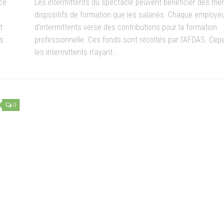
ce
Les intermittents du spectacle peuvent bénéficier des m
dispositifs de formation que les salariés. Chaque employe
t
d’intermittents verse des contributions pour la formation
s...
professionnelle. Ces fonds sont récoltés par l’AFDAS. Cep
les intermittents n’ayant...
0