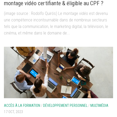
montage vidéo certifiante & éligible au CPF ?
(image source : Rodolfo Quirós) Le montage vidéo est devenu
une compétence incontournable dans de nombreux secteurs
tels que la communication, le marketing digital, la télévision, le
cinéma, et même dans le domaine de...
ACCÈS À LA FORMATION
/
DÉVELOPPEMENT PERSONNEL
/
MULTIMÉDIA
17 OCT, 2023