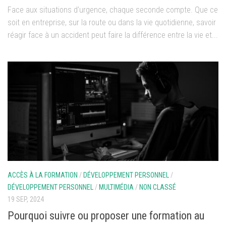
Face aux situations d’urgence, chaque seconde compte. Que ce
soit en entreprise, sur la route ou dans la vie quotidienne, savoir
réagir face à un accident peut faire la différence entre la vie et...
ACCÈS À LA FORMATION
/
DÉVELOPPEMENT PERSONNEL
/
DÉVELOPPEMENT PERSONNEL
/
MULTIMÉDIA
/
NON CLASSÉ
19 SEP, 2024
Pourquoi suivre ou proposer une formation au