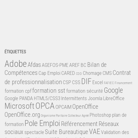
ÉTIQUETTES
Adobe
Afdas
Bilan de
AGEFOS-PME
AREF
BC
Compétences
Contrat
Cap Emploi
CARED
Chomage
CMS
CDD
DIF
de professionnalisation
CSP
CSS
Excel
FAFIEC
Financement
Google
formation sst
formation cpf
formation sécurité
Google PANDA
HTML5/CSS3
Intermittents
Joomla
LibreOffice
OPCA
Microsoft
OpenOffice
OPCAIM
OpenOffice.org
Photoshop
plan de
Organisme Paritaire Collecteur Agréé
Pole Emploi
Référencement
Réseaux
formation
VAE
sociaux
Suite Bureautique
spectacle
Validation des