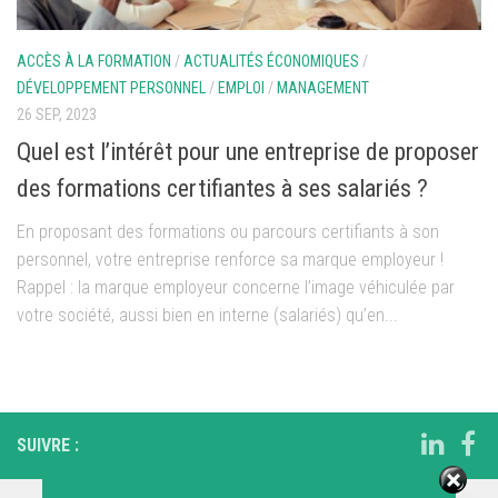
ACCÈS À LA FORMATION
/
ACTUALITÉS ÉCONOMIQUES
/
DÉVELOPPEMENT PERSONNEL
/
EMPLOI
/
MANAGEMENT
26 SEP, 2023
Quel est l’intérêt pour une entreprise de proposer
des formations certifiantes à ses salariés ?
En proposant des formations ou parcours certifiants à son
personnel, votre entreprise renforce sa marque employeur !
Rappel : la marque employeur concerne l’image véhiculée par
votre société, aussi bien en interne (salariés) qu’en...
SUIVRE :