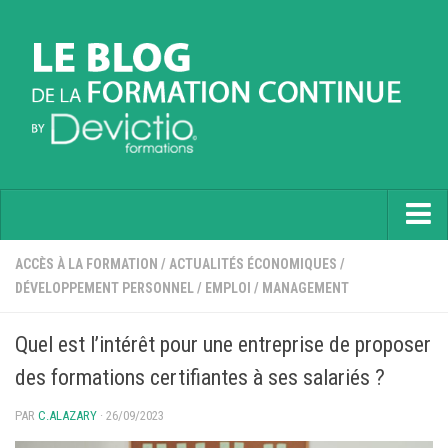
Accueil
ACCÈS À LA FORMATION
/
ACTUALITÉS ÉCONOMIQUES
/
DÉVELOPPEMENT PERSONNEL
/
EMPLOI
/
MANAGEMENT
Informatique
Soft Skills
Quel est l’intérêt pour une entreprise de proposer
Prévention
des formations certifiantes à ses salariés ?
Langues
PAR
C.ALAZARY
· 26/09/2023
Contactez nous