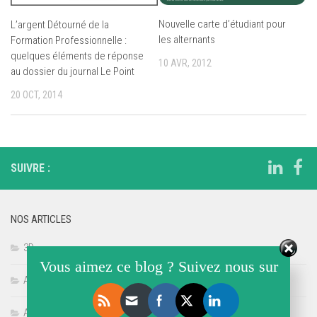
Nouvelle carte d’étudiant pour
L’argent Détourné de la
les alternants
Formation Professionnelle :
quelques éléments de réponse
10 AVR, 2012
au dossier du journal Le Point
20 OCT, 2014
SUIVRE :
NOS ARTICLES
3D
Vous aimez ce blog ? Suivez nous sur
Accès à la Formation
Actualités économiques