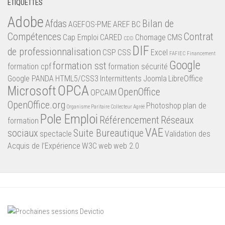
ÉTIQUETTES
Adobe
Afdas
Bilan de
AGEFOS-PME
AREF
BC
Compétences
Contrat
Cap Emploi
CARED
Chomage
CMS
CDD
DIF
de professionnalisation
CSP
CSS
Excel
FAFIEC
Financement
Google
formation sst
formation cpf
formation sécurité
Google PANDA
HTML5/CSS3
Intermittents
Joomla
LibreOffice
OPCA
Microsoft
OpenOffice
OPCAIM
OpenOffice.org
Photoshop
plan de
Organisme Paritaire Collecteur Agréé
Pole Emploi
Référencement
Réseaux
formation
VAE
sociaux
Suite Bureautique
spectacle
Validation des
Acquis de l’Expérience
W3C
web
web 2.0