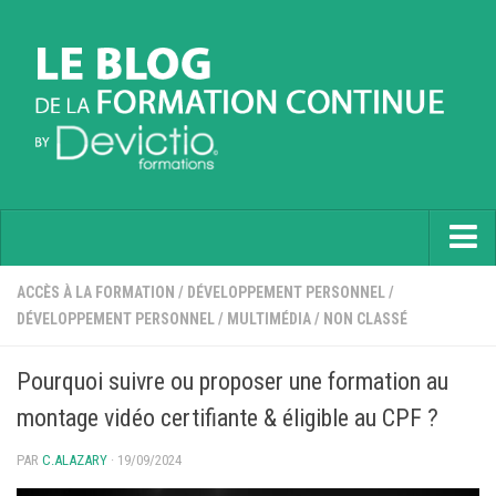
Accueil
ACCÈS À LA FORMATION
/
DÉVELOPPEMENT PERSONNEL
/
DÉVELOPPEMENT PERSONNEL
/
MULTIMÉDIA
/
NON CLASSÉ
Informatique
Soft Skills
Pourquoi suivre ou proposer une formation au
Prévention
montage vidéo certifiante & éligible au CPF ?
Langues
PAR
C.ALAZARY
· 19/09/2024
Contactez nous