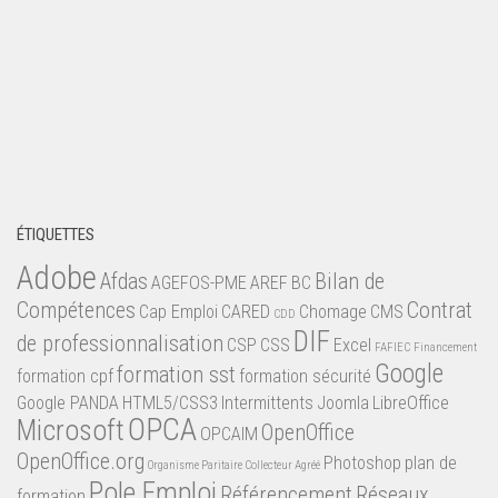
ÉTIQUETTES
Adobe
Afdas
Bilan de
AGEFOS-PME
AREF
BC
Compétences
Contrat
Cap Emploi
CARED
Chomage
CMS
CDD
DIF
de professionnalisation
CSP
CSS
Excel
FAFIEC
Financement
Google
formation sst
formation cpf
formation sécurité
Google PANDA
HTML5/CSS3
Intermittents
Joomla
LibreOffice
OPCA
Microsoft
OpenOffice
OPCAIM
OpenOffice.org
Photoshop
plan de
Organisme Paritaire Collecteur Agréé
Pole Emploi
Référencement
Réseaux
formation