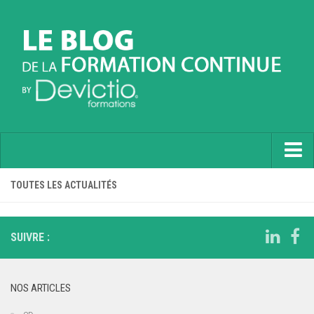
Accueil
TOUTES LES ACTUALITÉS
Informatique
Soft Skills
SUIVRE :
Prévention
Langues
NOS ARTICLES
Contactez nous