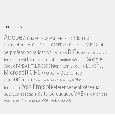
ÉTIQUETTES
Adobe
Afdas
Bilan de
AGEFOS-PME
AREF
BC
Compétences
Contrat
Cap Emploi
CARED
Chomage
CMS
CDD
DIF
de professionnalisation
CSP
CSS
Excel
FAFIEC
Financement
Google
formation sst
formation cpf
formation sécurité
Google PANDA
HTML5/CSS3
Intermittents
Joomla
LibreOffice
OPCA
Microsoft
OpenOffice
OPCAIM
OpenOffice.org
Photoshop
plan de
Organisme Paritaire Collecteur Agréé
Pole Emploi
Référencement
Réseaux
formation
VAE
sociaux
Suite Bureautique
spectacle
Validation des
Acquis de l’Expérience
W3C
web
web 2.0