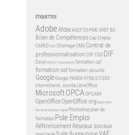
ÉTIQUETTES
Adobe
Afdas
AGEFOS-PME
AREF
BC
Bilan de Compétences
Cap Emploi
Contrat de
CARED
Chomage
CMS
CDD
DIF
professionnalisation
CSP
CSS
Excel
formation cpf
FAFIEC
Financement
formation sst
formation sécurité
Google
Google PANDA
HTML5/CSS3
Intermittents
Joomla
LibreOffice
OPCA
Microsoft
OPCAIM
OpenOffice
OpenOffice.org
Organisme
Photoshop
plan de
Paritaire Collecteur Agréé
Pole Emploi
formation
Référencement
Réseaux sociaux
VAE
Suite Bureautique
spectacle