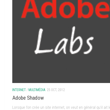
INTERNET
/
MULTIMÉDIA
25 OCT, 2012
Adobe Shadow
Lorsque l’on crée un site internet, on veut en général qu’il ait l