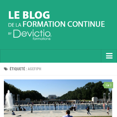
Accueil
ÉTIQUETÉ :
AGEFIPH
Informatique
0
Soft Skills
Prévention
Langues
Contactez nous