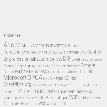
ÉTIQUETTES
Adobe
Afdas
Bilan de
AGEFOS-PME
AREF
BC
Compétences
Contrat
Cap Emploi
CARED
Chomage
CMS
CDD
DIF
de professionnalisation
CSP
CSS
Excel
FAFIEC
Financement
Google
formation sst
formation cpf
formation sécurité
Google PANDA
HTML5/CSS3
Intermittents
Joomla
LibreOffice
OPCA
Microsoft
OpenOffice
OPCAIM
OpenOffice.org
Photoshop
plan de
Organisme Paritaire Collecteur Agréé
Pole Emploi
Référencement
Réseaux
formation
VAE
sociaux
Suite Bureautique
spectacle
Validation des
Acquis de l’Expérience
W3C
web
web 2.0