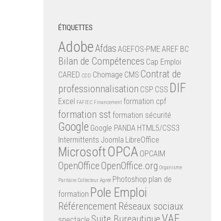
ÉTIQUETTES
Adobe
Afdas
AGEFOS-PME
AREF
BC
Bilan de Compétences
Cap Emploi
Contrat de
CARED
Chomage
CMS
CDD
DIF
professionnalisation
CSP
CSS
Excel
formation cpf
FAFIEC
Financement
formation sst
formation sécurité
Google
Google PANDA
HTML5/CSS3
Intermittents
Joomla
LibreOffice
OPCA
Microsoft
OPCAIM
OpenOffice
OpenOffice.org
Organisme
Photoshop
plan de
Paritaire Collecteur Agréé
Pole Emploi
formation
Référencement
Réseaux sociaux
VAE
Suite Bureautique
spectacle