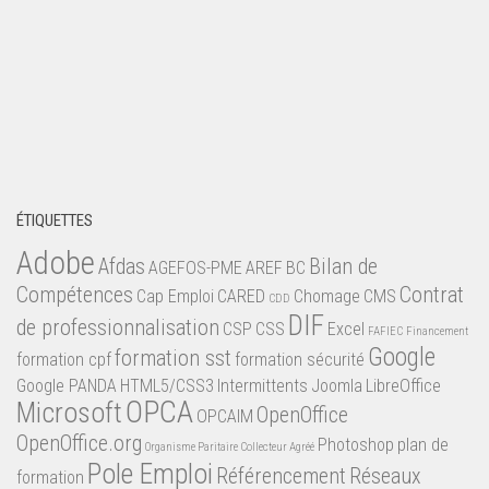
ÉTIQUETTES
Adobe
Afdas
Bilan de
AGEFOS-PME
AREF
BC
Compétences
Contrat
Cap Emploi
CARED
Chomage
CMS
CDD
DIF
de professionnalisation
CSP
CSS
Excel
FAFIEC
Financement
Google
formation sst
formation cpf
formation sécurité
Google PANDA
HTML5/CSS3
Intermittents
Joomla
LibreOffice
OPCA
Microsoft
OpenOffice
OPCAIM
OpenOffice.org
Photoshop
plan de
Organisme Paritaire Collecteur Agréé
Pole Emploi
Référencement
Réseaux
formation