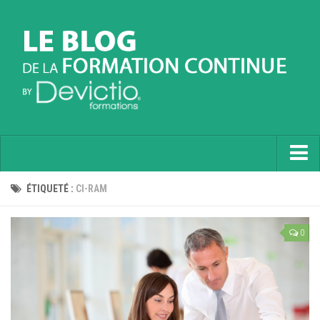
Accueil
ÉTIQUETÉ :
CI-RAM
Informatique
0
Soft Skills
Prévention
Langues
Contactez nous