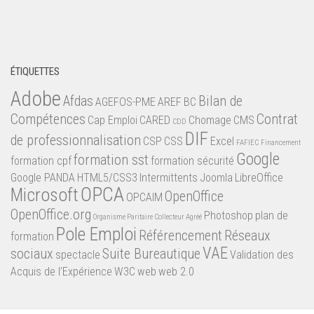
ÉTIQUETTES
Adobe
Afdas
Bilan de
AGEFOS-PME
AREF
BC
Compétences
Contrat
Cap Emploi
CARED
Chomage
CMS
CDD
DIF
de professionnalisation
CSP
CSS
Excel
FAFIEC
Financement
Google
formation sst
formation cpf
formation sécurité
Google PANDA
HTML5/CSS3
Intermittents
Joomla
LibreOffice
OPCA
Microsoft
OpenOffice
OPCAIM
OpenOffice.org
Photoshop
plan de
Organisme Paritaire Collecteur Agréé
Pole Emploi
Référencement
Réseaux
formation
VAE
sociaux
Suite Bureautique
spectacle
Validation des
Acquis de l’Expérience
W3C
web
web 2.0