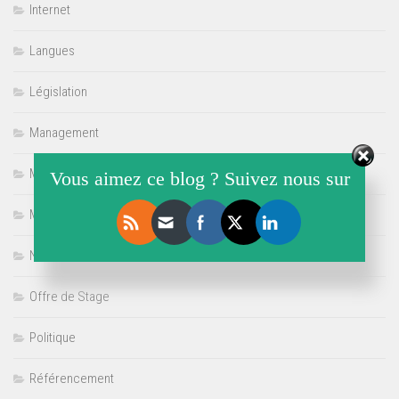
Internet
Langues
Législation
Management
Medley de l'Actualité
Vous aimez ce blog ? Suivez nous sur
Multimédia
Non classé
Offre de Stage
Politique
Référencement