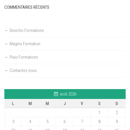
COMMENTAIRES RÉCENTS
Devictio Formations
Magnis Formation
Pixio Formations
Contactez nous
août 2026
L
M
M
J
V
S
D
1
2
3
4
5
6
7
8
9