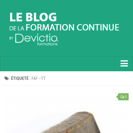
Accueil
ÉTIQUETÉ :
FAF –TT
Informatique
0
Soft Skills
Prévention
Langues
Contactez nous