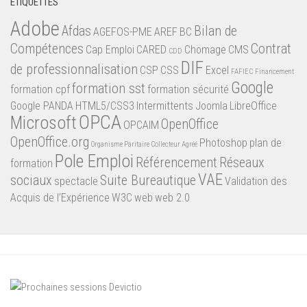
ÉTIQUETTES
Adobe
Afdas
Bilan de
AGEFOS-PME
AREF
BC
Compétences
Contrat
Cap Emploi
CARED
Chomage
CMS
CDD
DIF
de professionnalisation
CSP
CSS
Excel
FAFIEC
Financement
Google
formation sst
formation cpf
formation sécurité
Google PANDA
HTML5/CSS3
Intermittents
Joomla
LibreOffice
OPCA
Microsoft
OpenOffice
OPCAIM
OpenOffice.org
Photoshop
plan de
Organisme Paritaire Collecteur Agréé
Pole Emploi
Référencement
Réseaux
formation
VAE
sociaux
Suite Bureautique
spectacle
Validation des
Acquis de l’Expérience
W3C
web
web 2.0