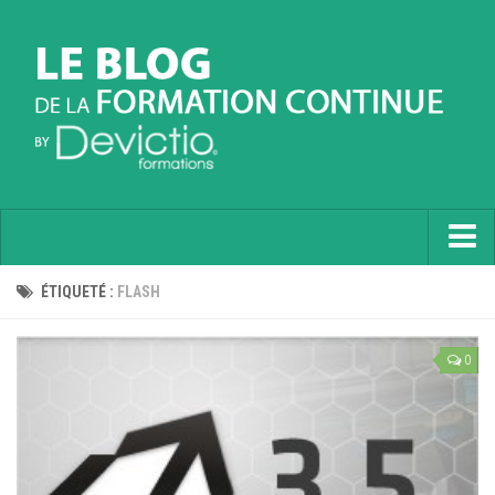
Accueil
ÉTIQUETÉ :
FLASH
Informatique
0
Soft Skills
Prévention
Langues
Contactez nous