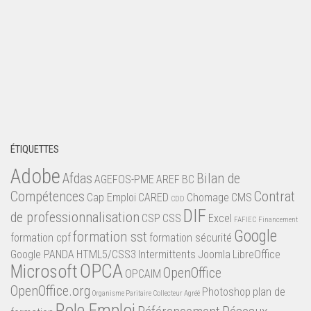
ÉTIQUETTES
Adobe
Afdas
Bilan de
AGEFOS-PME
AREF
BC
Compétences
Contrat
Cap Emploi
CARED
Chomage
CMS
CDD
DIF
de professionnalisation
CSP
CSS
Excel
FAFIEC
Financement
Google
formation sst
formation cpf
formation sécurité
Google PANDA
HTML5/CSS3
Intermittents
Joomla
LibreOffice
OPCA
Microsoft
OpenOffice
OPCAIM
OpenOffice.org
Photoshop
plan de
Organisme Paritaire Collecteur Agréé
Pole Emploi