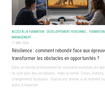
ACCÈS À LA FORMATION
/
DÉVELOPPEMENT PERSONNEL
/
FORMATION
MANAGEMENT
11 MAI, 2026
Résilience : comment rebondir face aux épreuv
transformer les obstacles en opportunités ?
Dans un monde professionnel en constante évolution, les ép
ne sont plus des exceptions… mais la norme. Crises, échecs,
changements brusques : chacun est amené, à un moment ou
autre, à traverser...