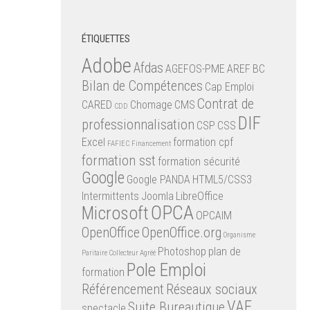
ÉTIQUETTES
Adobe
Afdas
AGEFOS-PME
AREF
BC
Bilan de Compétences
Cap Emploi
Contrat de
CARED
Chomage
CMS
CDD
DIF
professionnalisation
CSP
CSS
Excel
formation cpf
FAFIEC
Financement
formation sst
formation sécurité
Google
Google PANDA
HTML5/CSS3
Intermittents
Joomla
LibreOffice
OPCA
Microsoft
OPCAIM
OpenOffice
OpenOffice.org
Organisme
Photoshop
plan de
Paritaire Collecteur Agréé
Pole Emploi
formation
Référencement
Réseaux sociaux
VAE
Suite Bureautique
spectacle