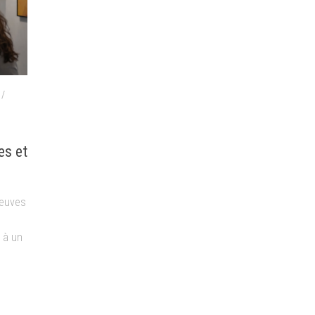
/
es et
reuves
 à un