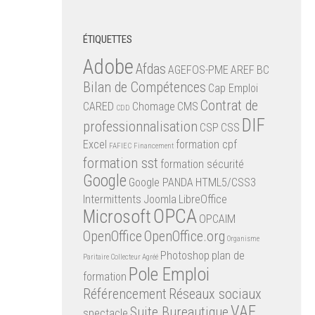
ÉTIQUETTES
Adobe
Afdas
AGEFOS-PME
AREF
BC
Bilan de Compétences
Cap Emploi
Contrat de
CARED
Chomage
CMS
CDD
DIF
professionnalisation
CSP
CSS
Excel
formation cpf
FAFIEC
Financement
formation sst
formation sécurité
Google
Google PANDA
HTML5/CSS3
Intermittents
Joomla
LibreOffice
OPCA
Microsoft
OPCAIM
OpenOffice
OpenOffice.org
Organisme
Photoshop
plan de
Paritaire Collecteur Agréé
Pole Emploi
formation
Référencement
Réseaux sociaux
VAE
Suite Bureautique
spectacle