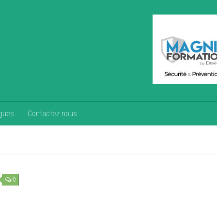
gues
Contactez nous
0