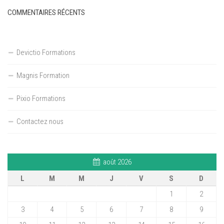
COMMENTAIRES RÉCENTS
Devictio Formations
Magnis Formation
Pixio Formations
Contactez nous
août 2026
L
M
M
J
V
S
D
1
2
3
4
5
6
7
8
9