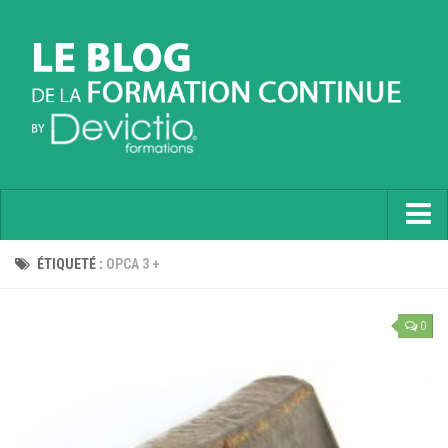
Accueil
ÉTIQUETÉ :
OPCA 3 +
Informatique
0
Soft Skills
Prévention
Langues
Contactez nous