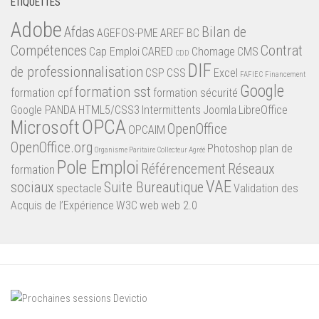
ÉTIQUETTES
Adobe
Afdas
Bilan de
AGEFOS-PME
AREF
BC
Compétences
Contrat
Cap Emploi
CARED
Chomage
CMS
CDD
DIF
de professionnalisation
CSP
CSS
Excel
FAFIEC
Financement
Google
formation sst
formation cpf
formation sécurité
Google PANDA
HTML5/CSS3
Intermittents
Joomla
LibreOffice
OPCA
Microsoft
OpenOffice
OPCAIM
OpenOffice.org
Photoshop
plan de
Organisme Paritaire Collecteur Agréé
Pole Emploi
Référencement
Réseaux
formation
VAE
sociaux
Suite Bureautique
spectacle
Validation des
Acquis de l’Expérience
W3C
web
web 2.0