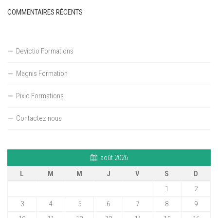
COMMENTAIRES RÉCENTS
Devictio Formations
Magnis Formation
Pixio Formations
Contactez nous
août 2026
L
M
M
J
V
S
D
1
2
3
4
5
6
7
8
9