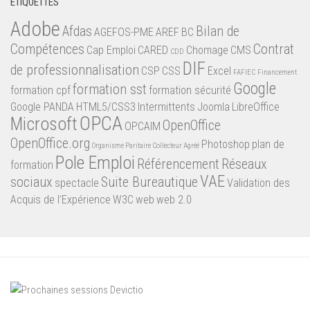
ÉTIQUETTES
Adobe
Afdas
Bilan de
AGEFOS-PME
AREF
BC
Compétences
Contrat
Cap Emploi
CARED
Chomage
CMS
CDD
DIF
de professionnalisation
CSP
CSS
Excel
FAFIEC
Financement
Google
formation sst
formation cpf
formation sécurité
Google PANDA
HTML5/CSS3
Intermittents
Joomla
LibreOffice
OPCA
Microsoft
OpenOffice
OPCAIM
OpenOffice.org
Photoshop
plan de
Organisme Paritaire Collecteur Agréé
Pole Emploi
Référencement
Réseaux
formation
VAE
sociaux
Suite Bureautique
spectacle
Validation des
Acquis de l’Expérience
W3C
web
web 2.0