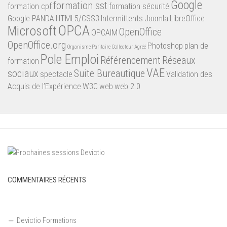
Google
formation sst
formation cpf
formation sécurité
Google PANDA
HTML5/CSS3
Intermittents
Joomla
LibreOffice
OPCA
Microsoft
OpenOffice
OPCAIM
OpenOffice.org
Photoshop
plan de
Organisme Paritaire Collecteur Agréé
Pole Emploi
Référencement
Réseaux
formation
VAE
sociaux
Suite Bureautique
spectacle
Validation des
Acquis de l’Expérience
W3C
web
web 2.0
COMMENTAIRES RÉCENTS
Devictio Formations