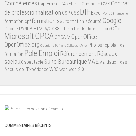
Compétences
Contrat
Cap Emploi
CARED
Chomage
CMS
CDD
DIF
de professionnalisation
CSP
CSS
Excel
FAFIEC
Financement
Google
formation sst
formation cpf
formation sécurité
Google PANDA
HTML5/CSS3
Intermittents
Joomla
LibreOffice
OPCA
Microsoft
OpenOffice
OPCAIM
OpenOffice.org
Photoshop
plan de
Organisme Paritaire Collecteur Agréé
Pole Emploi
Référencement
Réseaux
formation
VAE
sociaux
Suite Bureautique
spectacle
Validation des
Acquis de l’Expérience
W3C
web
web 2.0
COMMENTAIRES RÉCENTS