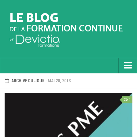
Accueil
ARCHIVE DU JOUR :
MAI 28, 2013
Informatique
0
Soft Skills
Prévention
Langues
Contactez nous