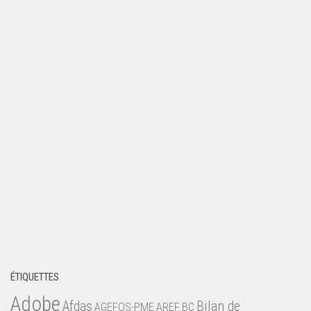
ÉTIQUETTES
Adobe
Afdas
Bilan de
AGEFOS-PME
AREF
BC