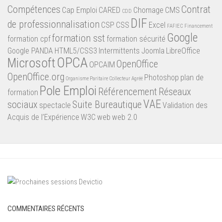
Compétences
Contrat
Cap Emploi
CARED
Chomage
CMS
CDD
DIF
de professionnalisation
CSP
CSS
Excel
FAFIEC
Financement
Google
formation sst
formation cpf
formation sécurité
Google PANDA
HTML5/CSS3
Intermittents
Joomla
LibreOffice
OPCA
Microsoft
OpenOffice
OPCAIM
OpenOffice.org
Photoshop
plan de
Organisme Paritaire Collecteur Agréé
Pole Emploi
Référencement
Réseaux
formation
VAE
sociaux
Suite Bureautique
spectacle
Validation des
Acquis de l’Expérience
W3C
web
web 2.0
COMMENTAIRES RÉCENTS