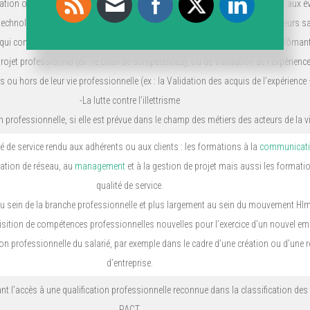
tation ou la réorientation des compétences pour faire face aux mutations et aux é
technologies auxquelles sont confrontés les Offices publics de l’habitat et leurs sa
qui conduisent à une certification reconnue (formations qualifiantes ou diplôman
rojet professionnel (ex : le bilan de compétences), ou de Validation de l’expérienc
s ou hors de leur vie professionnelle (ex : la Validation des acquis de l’expérience
-La lutte contre l’illettrisme
 professionnelle, si elle est prévue dans le champ des métiers des acteurs de la vi
té de service rendu aux adhérents ou aux clients : les formations à la
communicati
mation de réseau, au
management
et à la gestion de projet mais aussi les formatio
qualité de service.
 au sein de la branche professionnelle et plus largement au sein du mouvement Hlm
isition de compétences professionnelles nouvelles pour l’exercice d’un nouvel em
ion professionnelle du salarié, par exemple dans le cadre d’une création ou d’une r
d’entreprise.
nt l’accès à une qualification professionnelle reconnue dans la classification de
PACT