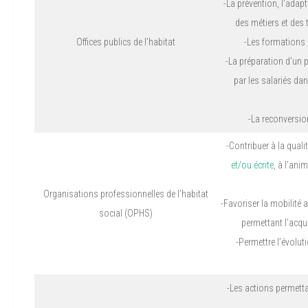
-La prévention, l’adap
des métiers et des 
Offices publics de l’habitat
-Les formations 
-La préparation d’un p
par les salariés dan
-La reconversion
-Contribuer à la quali
et/ou écrite
, à l’ani
Organisations professionnelles de l’habitat
-Favoriser la mobilité
social (OPHS)
permettant l’acqu
-Permettre l’évolut
-Les actions permetta