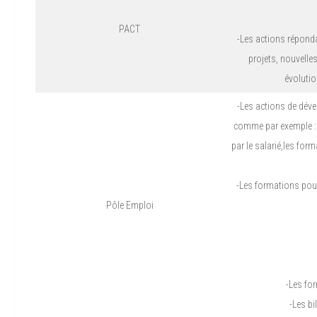
PACT
-Les actions réponda
projets, nouvelle
évolutio
-Les actions de dév
comme par exemple : l
par le salarié,les fo
-Les formations pour
Pôle Emploi
-Les fo
-Les bi