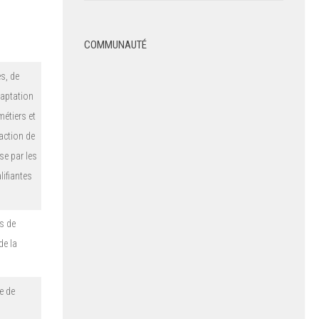
COMMUNAUTÉ
s, de
daptation
étiers et
action de
se par les
lifiantes
ns de
de la
e de