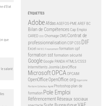
me d’Etat
ÉTIQUETTES
Adobe
Afdas
AGEFOS-PME
AREF
BC
Bilan de Compétences
Cap Emploi
Contrat de
CARED
Chomage
CMS
CDD
ion que
DIF
professionnalisation
CSP
CSS
Excel
formation cpf
FAFIEC
Financement
formation sst
formation sécurité
Google
Google PANDA
HTML5/CSS3
Intermittents
Joomla
LibreOffice
le salarié
OPCA
Microsoft
OPCAIM
OpenOffice
OpenOffice.org
Organisme
Photoshop
plan de
Paritaire Collecteur Agréé
Pole Emploi
formation
lles
Référencement
Réseaux sociaux
VAE
Suite Bureautique
spectacle