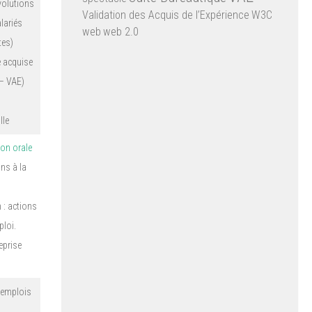
volutions
Validation des Acquis de l’Expérience
W3C
lariés
web
web 2.0
tes)
e acquise
 – VAE)
lle
on orale
ns à la
 : actions
ploi.
eprise
s emplois