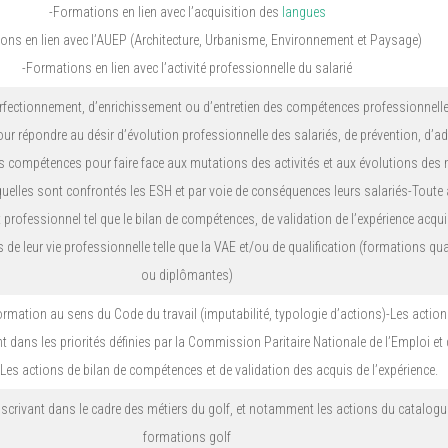
-Formations en lien avec l’acquisition des
langues
ons en lien avec l’AUEP (Architecture, Urbanisme, Environnement et Paysage)
-Formations en lien avec l’activité professionnelle du salarié
erfectionnement, d’enrichissement ou d’entretien des compétences professionnelle
ur répondre au désir d’évolution professionnelle des salariés, de prévention, d’a
s compétences pour faire face aux mutations des activités et aux évolutions des m
uelles sont confrontés les ESH et par voie de conséquences leurs salariés-Toute 
 professionnel tel que le bilan de compétences, de validation de l’expérience acqui
de leur vie professionnelle telle que la VAE et/ou de qualification (formations qua
ou diplômantes)
ormation au sens du Code du travail (imputabilité, typologie d’actions)-Les actio
 dans les priorités définies par la Commission Paritaire Nationale de l’Emploi et 
es actions de bilan de compétences et de validation des acquis de l’expérience.
nscrivant dans le cadre des métiers du golf, et notamment les actions du catalogu
formations golf