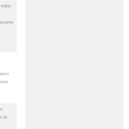
 métier
aissance
mplois
ersion
on
l, de