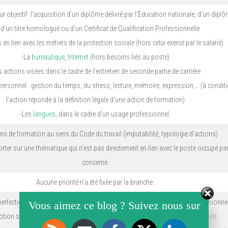
r objectif l’acquisition d’un diplôme délivré par l’Education nationale, d’un diplô
d’un titre homologué ou d’un Certificat de Qualification Professionnelle
 en lien avec les métiers de la protection sociale (hors celui exercé par le salarié)
-La
bureautique
,
Internet
(hors besoins liés au poste)
s actions visées dans le cadre de l’entretien de seconde partie de carrière
ersonnel : gestion du temps, du stress, lecture, mémoire, expression,… (à condit
l’action réponde à la définition légale d’une action de formation)
-Les
langues
, dans le cadre d’un usage professionnel.
ons de formation au sens du Code du travail (imputabilité, typologie d’actions)
rter sur une thématique qui n’est pas directement en lien avec le poste occupé par 
concerné.
Aucune priorité n’a été fixée par la branche.
perfectionnement, d’enrichissement ou d’entretien des compétences professionne
Vous aimez ce blog ? Suivez nous sur
tion sociale, pour répondre au désir d’évolution professionnelle des salariés