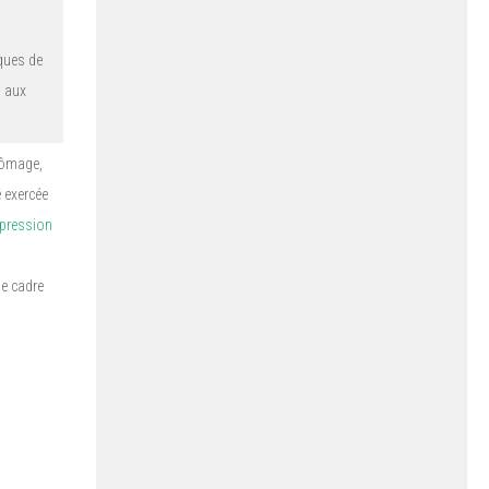
ques de
, aux
hômage,
 exercée
xpression
le cadre