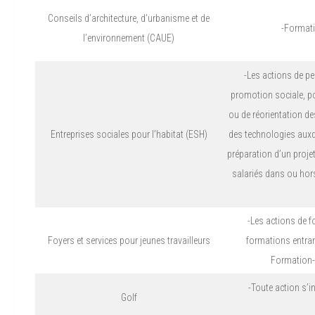
Conseils d’architecture, d’urbanisme et de
-Formati
l’environnement (CAUE)
-Les actions de p
promotion sociale, po
ou de réorientation de
Entreprises sociales pour l’habitat (ESH)
des technologies auxq
préparation d’un projet
salariés dans ou hors 
-Les actions de f
Foyers et services pour jeunes travailleurs
formations entrant
Formation-L
-Toute action s’i
Golf