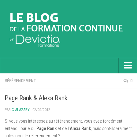
Accueil
RÉFÉRENCEMENT
0
Informatique
Page Rank & Alexa Rank
Soft Skills
PAR
C.ALAZARY
· 02/04/2012
Prévention
Si vous vous intéressez au référencement, vous avez forcément
Langues
entendu parlé du
Page Rank
et de l’
Alexa Rank
, mais sont-ils vraiment
utiles pour le référencement ?
Contactez nous