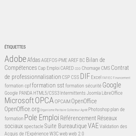
ÉTIQUETTES
Adobe
Afdas
Bilan de
AGEFOS-PME
AREF
BC
Compétences
Contrat
Cap Emploi
CARED
Chomage
CMS
CDD
DIF
de professionnalisation
CSP
CSS
Excel
FAFIEC
Financement
Google
formation sst
formation cpf
formation sécurité
Google PANDA
HTML5/CSS3
Intermittents
Joomla
LibreOffice
OPCA
Microsoft
OpenOffice
OPCAIM
OpenOffice.org
Photoshop
plan de
Organisme Paritaire Collecteur Agréé
Pole Emploi
Référencement
Réseaux
formation
VAE
sociaux
Suite Bureautique
spectacle
Validation des
Acquis de l’Expérience
W3C
web
web 2.0