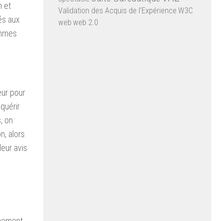
m et
Validation des Acquis de l’Expérience
W3C
és aux
web
web 2.0
emmes
eur pour
cquérir
, on
n, alors
leur avis
nnement