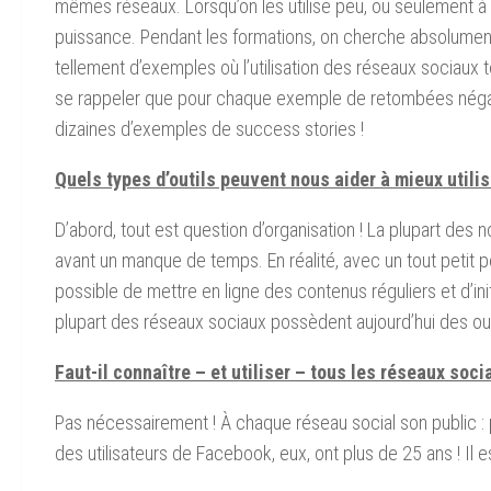
mêmes réseaux. Lorsqu’on les utilise peu, ou seulement à tit
puissance. Pendant les formations, on cherche absolument 
tellement d’exemples où l’utilisation des réseaux sociaux to
se rappeler que pour chaque exemple de retombées négati
dizaines d’exemples de success stories !
Quels types d’outils peuvent nous aider à mieux utili
D’abord, tout est question d’organisation ! La plupart des 
avant un manque de temps. En réalité, avec un tout petit pe
possible de mettre en ligne des contenus réguliers et d’ini
plupart des réseaux sociaux possèdent aujourd’hui des outi
Faut-il connaître – et utiliser – tous les réseaux soci
Pas nécessairement ! À chaque réseau social son public :
des utilisateurs de Facebook, eux, ont plus de 25 ans ! Il e