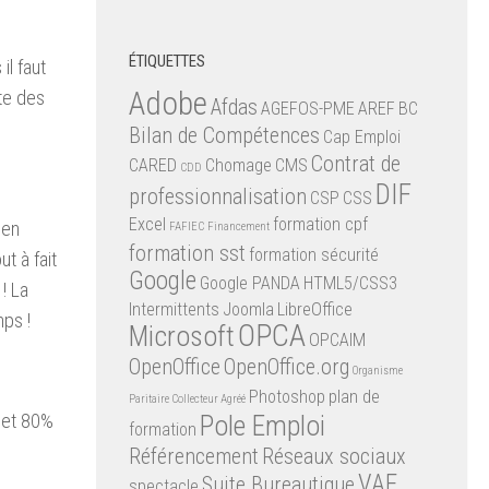
ÉTIQUETTES
il faut
Adobe
te des
Afdas
AGEFOS-PME
AREF
BC
Bilan de Compétences
Cap Emploi
Contrat de
CARED
Chomage
CMS
CDD
DIF
professionnalisation
CSP
CSS
Excel
formation cpf
 en
FAFIEC
Financement
formation sst
formation sécurité
t à fait
Google
Google PANDA
HTML5/CSS3
! La
Intermittents
Joomla
LibreOffice
mps !
OPCA
Microsoft
OPCAIM
OpenOffice
OpenOffice.org
Organisme
Photoshop
plan de
Paritaire Collecteur Agréé
Pole Emploi
, et 80%
formation
Référencement
Réseaux sociaux
VAE
Suite Bureautique
spectacle