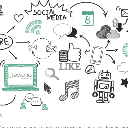
s !
’entre nous sommes bien loin d’en maîtriser toutes les fonctionnali