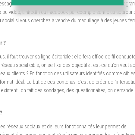
 message qui peut faire la différence : photo, vidéo, texte… Instagra
 ou vidéo, LinkedIn ou Facebook par exemple sont plus appropri
au social si vous cherchez à vendre du maquillage à des jeunes f
!
r ?
l faut trouver sa ligne éditoriale : elle fera office de fil conduct
 réseau social ciblé, on se fixe des objectifs : est-ce qu’on veut a
veaux clients ? En fonction des utilisateurs identifiés comme cibles
 format idéal. Le but de ces contenus, c’est de créer de l’interactio
 qui existent : on fait des sondages, des questionnaires, on demande 
?
des réseaux sociaux et de leurs fonctionnalités leur permet de
apprécient également souvent d’enfin mieux comprendre le fonctio