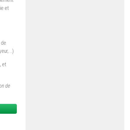
ie et
n de
yeur, …)
, et
on de