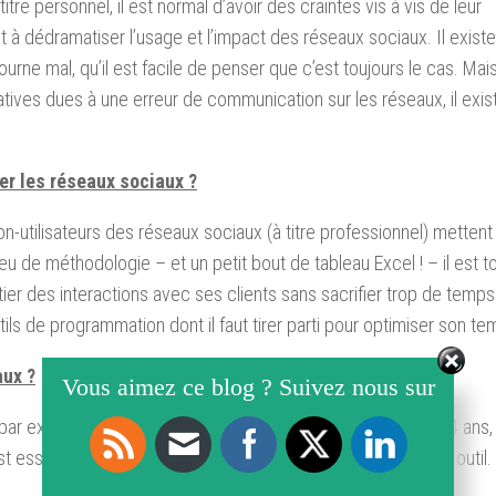
re personnel, il est normal d’avoir des craintes vis à vis de leur
à dédramatiser l’usage et l’impact des réseaux sociaux. Il existe
urne mal, qu’il est facile de penser que c’est toujours le cas. Mais 
ves dues à une erreur de communication sur les réseaux, il exis
ser les réseaux sociaux ?
non-utilisateurs des réseaux sociaux (à titre professionnel) mettent
u de méthodologie – et un petit bout de tableau Excel ! – il est tou
tier des interactions avec ses clients sans sacrifier trop de temps 
ls de programmation dont il faut tirer parti pour optimiser son te
aux ?
Vous aimez ce blog ? Suivez nous sur
 par exemple, 41% des utilisateurs de TikTok ont moins de 24 ans
st essentiel de bien cerner son audience, pour utiliser le bon outil.