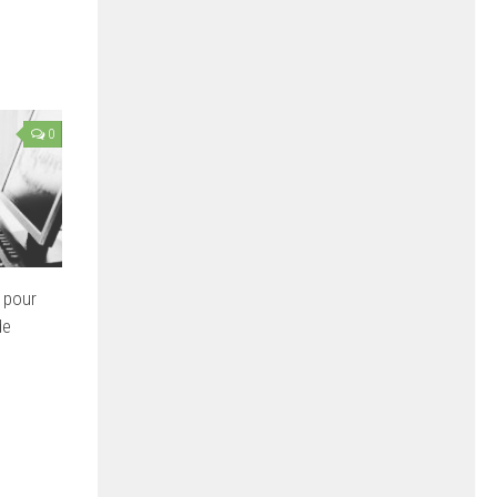
0
 pour
de