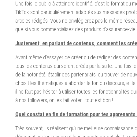
Une fois le public à atteindre identifié, c’est le format du
TikTok sont particulièrement adaptés aux messages photo
articles rédigés. Vous ne privilégierez pas le même rése
que si vous commercialisez des produits d’assurance-vie 
Justement, en parlant de contenus, comment les crée
Avant même d’essayer de créer ou de rédiger des contenus, i
tous les contenus qui seront créés par la suite. Une fois le
de la notoriété, établir des partenariats, ou trouver de nou
choisit les thématiques à aborder, le ton du discours, et le
il ne faut pas hésiter à utiliser toutes les fonctionnalités
à nos followers, on les fait voter… tout est bon !
Quel constat en fin de formation pour tes apprenants 
Très souvent, ils réalisent qu’une meilleure connaissance 
dédramatiser leur usage et leur impacts potentiels. Ils 