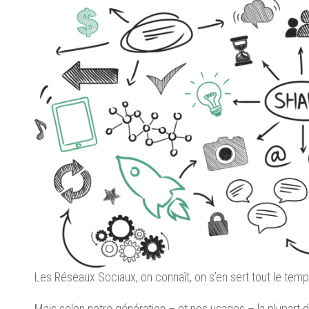
Les Réseaux Sociaux, on connaît, on s’en sert tout le temp
Mais selon notre génération – et nos usages – la plupart d