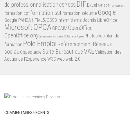
DIF
de professionnalisation
CSP
CSS
Excel
FAFIEC
Financement
Google
formation sst
formation cpf
formation sécurité
Google PANDA
HTML5/CSS3
Intermittents
Joomla
LibreOffice
OPCA
Microsoft
OpenOffice
OPCAIM
OpenOffice.org
Photoshop
plan de
Organisme Paritaire Collecteur Agréé
Pole Emploi
Référencement
Réseaux
formation
VAE
sociaux
Suite Bureautique
spectacle
Validation des
Acquis de l’Expérience
W3C
web
web 2.0
COMMENTAIRES RÉCENTS