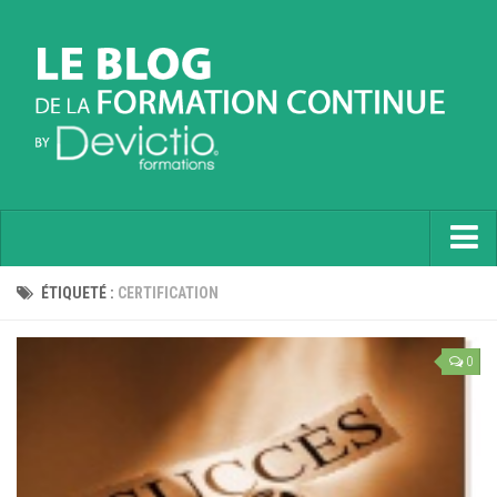
Accueil
ÉTIQUETÉ :
CERTIFICATION
Informatique
0
Soft Skills
Prévention
Langues
Contactez nous