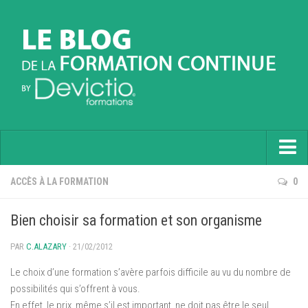
Accueil
ACCÈS À LA FORMATION
0
Informatique
Bien choisir sa formation et son organisme
Soft Skills
PAR
C.ALAZARY
· 21/02/2012
Prévention
Le choix d’une formation s’avère parfois difficile au vu du nombre de
Langues
possibilités qui s’offrent à vous.
En effet, le prix, même s’il est important, ne doit pas être le seul
Contactez nous