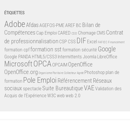
ÉTIQUETTES
Adobe
Afdas
Bilan de
AGEFOS-PME
AREF
BC
Compétences
Contrat
Cap Emploi
CARED
Chomage
CMS
CDD
DIF
de professionnalisation
CSP
CSS
Excel
FAFIEC
Financement
Google
formation sst
formation cpf
formation sécurité
Google PANDA
HTML5/CSS3
Intermittents
Joomla
LibreOffice
OPCA
Microsoft
OpenOffice
OPCAIM
OpenOffice.org
Photoshop
plan de
Organisme Paritaire Collecteur Agréé
Pole Emploi
Référencement
Réseaux
formation
VAE
sociaux
Suite Bureautique
spectacle
Validation des
Acquis de l’Expérience
W3C
web
web 2.0