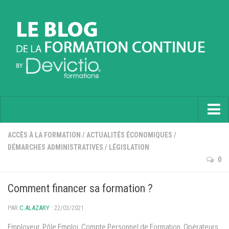
Accueil
ACCÈS À LA FORMATION
/
ACTUALITÉS ÉCONOMIQUES
/
DÉMARCHES ADMINISTRATIVES
/
LÉGISLATION
Informatique
0
Soft Skills
Comment financer sa formation ?
Prévention
Langues
PAR
C.ALAZARY
· 22/03/2021
Employeur, Pôle Emploi, Compte Personnel de Formation, Opérateurs
Contactez nous