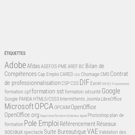
ÉTIQUETTES
Adobe
Afdas
Bilan de
AGEFOS-PME
AREF
BC
Compétences
Contrat
Cap Emploi
CARED
Chomage
CMS
CDD
DIF
de professionnalisation
CSP
CSS
Excel
FAFIEC
Financement
Google
formation sst
formation cpf
formation sécurité
Google PANDA
HTML5/CSS3
Intermittents
Joomla
LibreOffice
OPCA
Microsoft
OpenOffice
OPCAIM
OpenOffice.org
Photoshop
plan de
Organisme Paritaire Collecteur Agréé
Pole Emploi
Référencement
Réseaux
formation
VAE
sociaux
Suite Bureautique
spectacle
Validation des