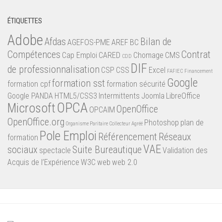
ÉTIQUETTES
Adobe
Afdas
Bilan de
AGEFOS-PME
AREF
BC
Compétences
Contrat
Cap Emploi
CARED
Chomage
CMS
CDD
DIF
de professionnalisation
CSP
CSS
Excel
FAFIEC
Financement
Google
formation sst
formation cpf
formation sécurité
Google PANDA
HTML5/CSS3
Intermittents
Joomla
LibreOffice
OPCA
Microsoft
OpenOffice
OPCAIM
OpenOffice.org
Photoshop
plan de
Organisme Paritaire Collecteur Agréé
Pole Emploi
Référencement
Réseaux
formation
VAE
sociaux
Suite Bureautique
spectacle
Validation des
Acquis de l’Expérience
W3C
web
web 2.0