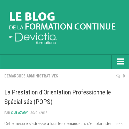
Accueil
DÉMARCHES ADMINISTRATIVES
0
Informatique
La Prestation d’Orientation Professionnelle
Soft Skills
Spécialisée (POPS)
Prévention
PAR
C.ALAZARY
· 30/01/2012
Langues
Cette mesure s’adresse à tous les demandeurs d’emploi indemnisés
Contactez nous