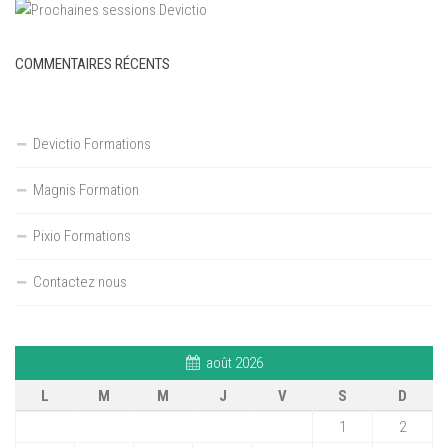
COMMENTAIRES RÉCENTS
Devictio Formations
Magnis Formation
Pixio Formations
Contactez nous
août 2026
L
M
M
J
V
S
D
1
2